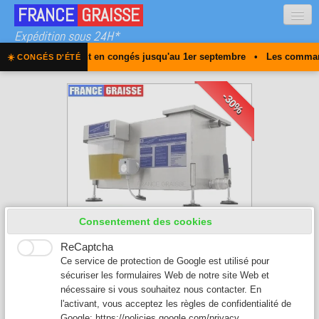
FRANCE
GRAISSE
Expédition sous 24H*
se est actuellement en congés jusqu'au 1er septembre • Les commande
☀️ CONGÉS D'ÉTÉ
Qui sommes-nous
Obligation
-30%
Nos bacs à graisse
FAQ
Contact
0
Consentement des cookies
ReCaptcha
Ce service de protection de Google est utilisé pour
sécuriser les formulaires Web de notre site Web et
nécessaire si vous souhaitez nous contacter. En
l'activant, vous acceptez les règles de confidentialité de
Google:
https://policies.google.com/privacy