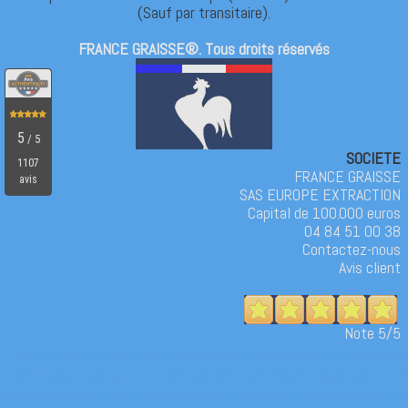
(Sauf par transitaire).
FRANCE GRAISSE®. Tous droits réservés
SOCIETE
FRANCE GRAISSE
SAS EUROPE EXTRACTION
Capital de 100.000 euros
04 84 51 00 38
Contactez-nous
Avis client
Note 5/5
séparateur de graisses, vente bac à graisse, normes bac à graisse, fonctionnement bac à graisse, normes séparateur de graisse, prix bac à graisse, prix
séparateur de graisse, bac à graisse pour restaurant, bac séparateur graisse, séparateur à graisse, France graisse, francegraisse, graisse France, bac à
graisse, bac à graisse sous plonge, bac à graisse sous évier, bac séparateur de graisse, séparateur de graisse sous plonge, séparateur de graisse sous évier,