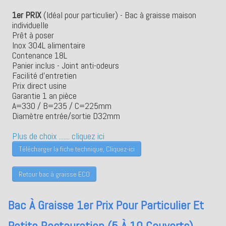
1er PRIX
(Idéal pour particulier) - Bac à graisse maison
individuelle
Prêt à poser
Inox 304L alimentaire
Contenance 18L
Panier inclus - Joint anti-odeurs
Facilité d'entretien
Prix direct usine
Garantie 1 an pièce
A=330 / B=235 / C=225mm
Diamètre entrée/sortie D32mm
Plus de choix ....... cliquez ici
Télécharger la fiche technique, Cliquez-ici
Retour bac à graisse ECO
Bac À Graisse 1er Prix Pour Particulier Et
Petite Restauration (5 À 10 Couverts)