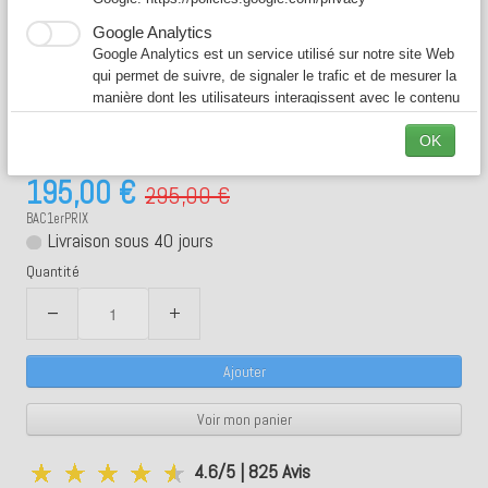
Google Analytics
Bac à graisse 1er prix de 5 à 10
Google Analytics est un service utilisé sur notre site Web
qui permet de suivre, de signaler le trafic et de mesurer la
Couverts/jour 18L - Inox - Idéal pour
manière dont les utilisateurs interagissent avec le contenu
de notre site Web afin de l’améliorer et de fournir de
OK
meilleurs services.
particulier (Maison individuelle)
195,00 €
295,00 €
BAC1erPRIX
Livraison sous 40 jours
Quantité
−
+
Ajouter
Voir mon panier
4.6/5 | 825 Avis