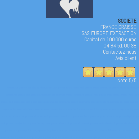
SOCIETE
FRANCE GRAISSE
SAS EUROPE EXTRACTION
Capital de 100.000 euros
04 84 51 00 38
Contactez-nous
Avis client
Note 5/5
séparateur de graisses, vente bac à graisse, normes bac à graisse, fonctionnement bac à graisse, normes séparateur de graisse, prix bac à graisse, prix
séparateur de graisse, bac à graisse pour restaurant, bac séparateur graisse, séparateur à graisse, France graisse, francegraisse, graisse France, bac à
graisse, bac à graisse sous plonge, bac à graisse sous évier, bac séparateur de graisse, séparateur de graisse sous plonge, séparateur de graisse sous évier,
séparateur de graisse, débourbeur, graisse restaurant, bac décanteur de graisse, bac à graisse restaurant, bac à graisse restauration, séparateur de graisse
restaurant, séparateur de graisse restauration, bac à graisse inox, séparateur de graisse inox, bac à graisse obligatoire, séparateur de graisse obligatoire, prix
bac à graisse, prix séparateur de graisse, bac séparateur graisse, séparateur à graisse, séparateur de graisses, vente séparateur à graisse, mini séparateur de
graisse, bac a graisse petit format, séparateur de graisse sous plonge, traitement eaux usées restaurant, traitement huile restaurant, traitement graisse
restaurant, bac à graisse sous plonge inox, bac à graisse obligatoire, entretien séparateur de graisse sous plonge, bac dégraisseur sous évier, bac dégraisseur