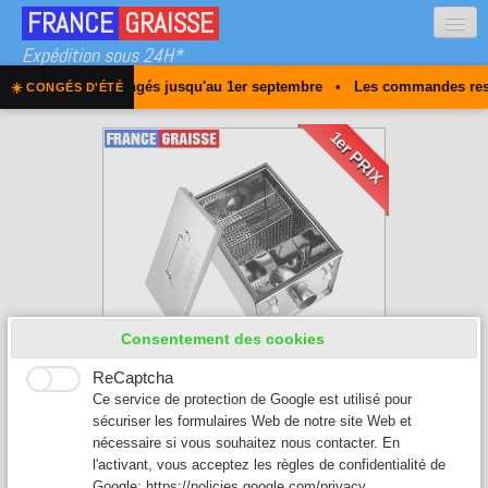
FRANCE
GRAISSE
Expédition sous 24H*
tuellement en congés jusqu'au 1er septembre • Les commandes restent 
☀️ CONGÉS D'ÉTÉ
Qui sommes-nous
1er PRIX
Obligation
Nos bacs à graisse
FAQ
Contact
0
Consentement des cookies
ReCaptcha
Ce service de protection de Google est utilisé pour
sécuriser les formulaires Web de notre site Web et
nécessaire si vous souhaitez nous contacter. En
l'activant, vous acceptez les règles de confidentialité de
Google:
https://policies.google.com/privacy