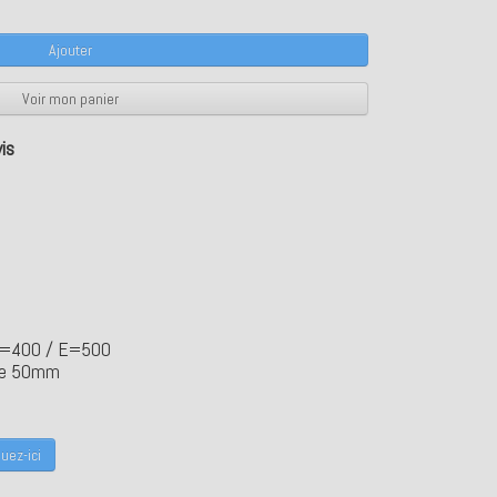
Ajouter
Voir mon panier
is
D=400 / E=500
tie 50mm
uez-ici