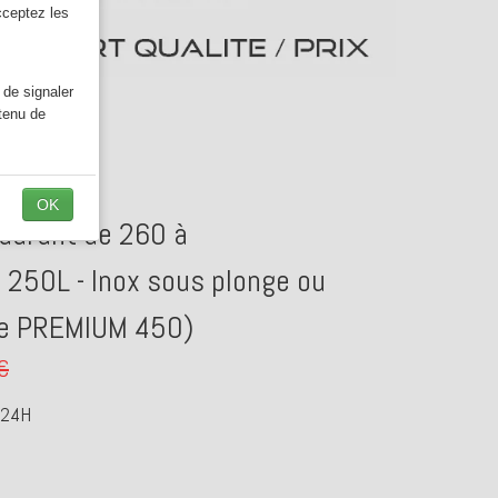
cceptez les
 de signaler
ntenu de
OK
taurant de 260 à
 250L - Inox sous plonge ou
me PREMIUM 450)
€
 24H