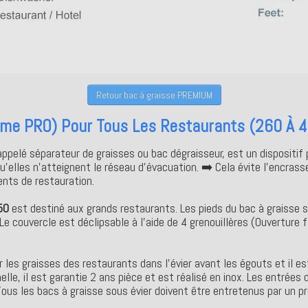
Retour bac à graisse PREMIUM
e PRO) Pour Tous Les Restaurants (260 À 4
pelé séparateur de graisses ou bac dégraisseur, est un dispositif p
qu’elles n’atteignent le réseau d’évacuation. ➡️ Cela évite l’encra
nts de restauration.
50
est destiné aux grands restaurants. Les pieds du bac à graisse s
e couvercle est déclipsable à l'aide de 4 grenouillères (Ouverture fac
r les graisses des restaurants dans l'évier avant les égouts et il es
le, il est garantie 2 ans pièce et est réalisé en inox. Les entré
s les bacs à graisse sous évier doivent être entretenus par un pro