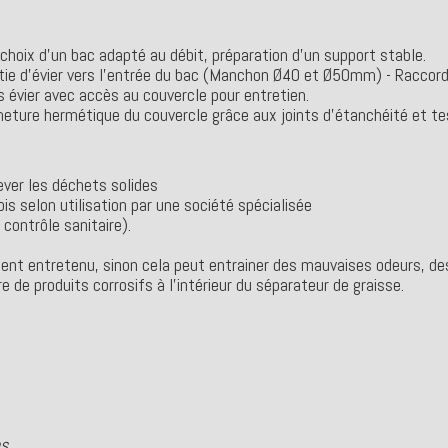
, choix d’un bac adapté au débit, préparation d’un support stable.
rtie d’évier vers l’entrée du bac (Manchon Ø40 et Ø50mm) - Raccorde
s évier avec accès au couvercle pour entretien.
ermeture hermétique du couvercle grâce aux joints d'étanchéité et t
lever les déchets solides
s selon utilisation par une société spécialisée
 contrôle sanitaire).
ment entretenu, sinon cela peut entrainer des mauvaises odeurs, des
 de produits corrosifs à l'intérieur du séparateur de graisse.
es