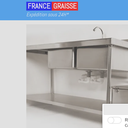
FRANCE
GRAISSE
Expédition sous 24H*
R
C