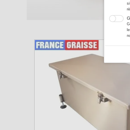
s
r
G
G
l
n