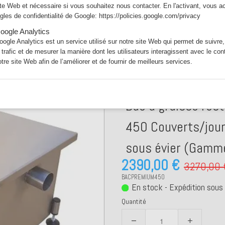
ite Web et nécessaire si vous souhaitez nous contacter. En l'activant, vous a
ègles de confidentialité de Google:
https://policies.google.com/privacy
oogle Analytics
oogle Analytics est un service utilisé sur notre site Web qui permet de suivre,
e trafic et de mesurer la manière dont les utilisateurs interagissent avec le co
otre site Web afin de l’améliorer et de fournir de meilleurs services.
-30%
Bac à graisse res
450 Couverts/jour
sous évier (Gam
2390,00 €
3270,00 
BACPREMIUM450
En stock - Expédition sous
Quantité
−
+